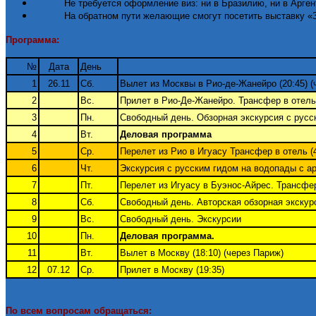
Не требуется оформление виз: ни в Бразилию, ни в Арген
На обратном пути желающие смогут посетить выставку «З
Программа
:
№
Дата
День
1
26.11
Сб.
Вылет из Москвы в Рио-де-Жанейро (20:45) (
2
Вс.
Прилет в Рио-Де-Жанейро. Трансфер в отель 
3
Пн.
Свободный день. Обзорная экскурсия с русск
4
Вт.
Деловая программа
5
Ср.
Перелет из Рио в Игуасу Трансфер в отель (
6
Чт.
Экскурсия с русским гидом на водопады с ар
7
Пт.
Перелет из Игуасу в Буэнос-Айрес. Трансфер
8
Сб.
Свободный день. Авторская обзорная экскур
9
Вс.
Свободный день. Экскурсии
10
Пн.
Деловая программа.
11
Вт.
Вылет в Москву (18:10) (через Париж)
12
07.12
Ср.
Прилет в Москву (19:35)
По всем вопросам обращаться: