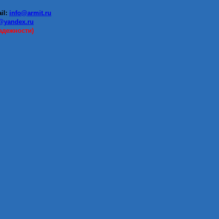
ail:
info@armit.ru
@yandex.ru
адежности)