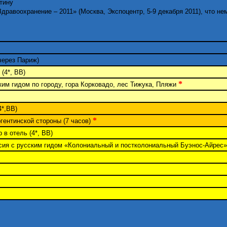
тину
дравоохранение – 2011» (Москва, Экспоцентр, 5-9 декабря 2011), что н
через Париж)
(4*, BB)
*
им гидом по городу, гора Корковадо, лес Тижука, Пляжи
4*,BВ)
*
гентинской стороны (7 часов)
 в отель (4*, ВВ)
сия с русским гидом «Колониальный и постколониальный Буэнос-Айрес» 