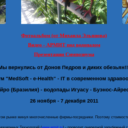
Фотоальбом (от Михаила Эльянова)
Видео - АРМИТ под водопадом
Презентации Симпозиума
Мы вернулись от Донов Педров и диких обезьян!!
 "MedSoft - e-Health" - IT в современном здрав
йро (Бразилия) - водопады Игуасу - Буэнос-Айрес
26 ноября - 7 декабря 2011
этом рынке минуя многочисленные фирмы-посредники. Поэтому стоимость
мационных Технологий (
www.armit.ru
) - проводит очередной зарубежный с