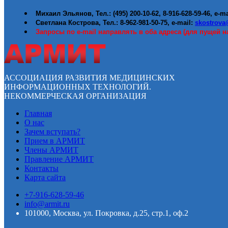
Михаил Эльянов, Тел.: (495) 200-10-62, 8-916-628-59-46, e-m
Светлана Кострова, Тел.: 8-962-981-50-75, e-mail:
skostrova
Запросы по
e-mail
направлять в оба адреса (для пущей н
АССОЦИАЦИЯ РАЗВИТИЯ МЕДИЦИНСКИХ
ИНФОРМАЦИОННЫХ ТЕХНОЛОГИЙ.
НЕКОММЕРЧЕСКАЯ ОРГАНИЗАЦИЯ
Главная
О нас
Зачем вступать?
Прием в АРМИТ
Члены АРМИТ
Правление АРМИТ
Контакты
Карта сайта
+7-916-628-59-46
info@armit.ru
101000, Москва, ул. Покровка, д.25, стр.1, оф.2