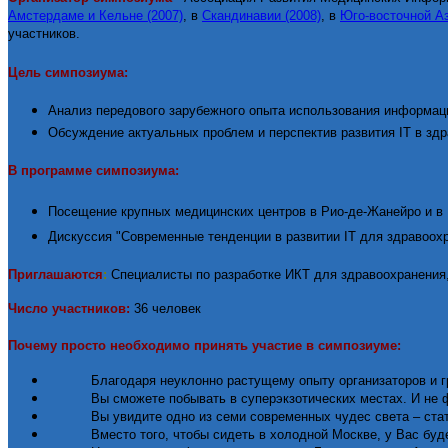
Амстердаме и Кельне (2007)
, в
Скандинавии (2008)
, в
Юго-восточной Аз
участников.
Цель симпозиума:
Анализ передового зарубежного опыта использования информац
Обсуждение актуальных проблем и перспектив развития
IT
в здр
В программе симпозиума:
Посещение крупных медицинских центров в Рио-де-Жанейро и в
Дискуссия "Современные тенденции в развитии
IT
для здравоох
Приглашаются
:
Специалисты по разработке ИКТ для здравоохранения
Число участников:
36 человек
Почему просто необходимо принять участие в симпозиуме:
Благодаря неуклонно растущему опыту организаторов и г
Вы сможете побывать в суперэкзотических местах. И не ф
Вы увидите одно из семи современных чудес света – ста
Вместо того, чтобы сидеть в холодной Москве, у Вас буд