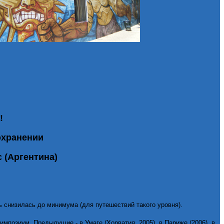
!
оохранении
 (Аргентина)
 снизилась до минимума (для путешествий такого уровня).
импозиум. Предыдущие - в Умаге (Хорватия, 2005), в Париже (2006), в