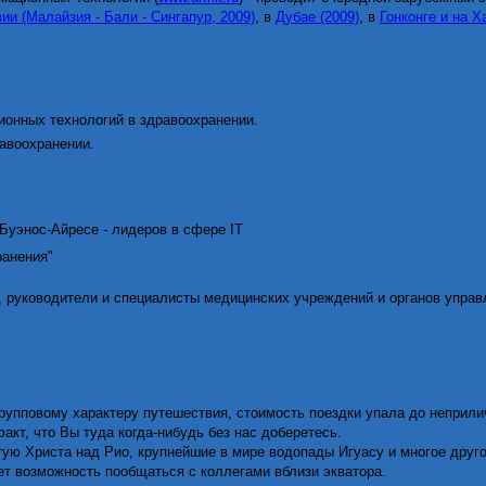
ии (Малайзия - Бали - Сингапур, 2009)
, в
Дубае (2009)
, в
Гонконге и на Х
ионных технологий в здравоохранении.
авоохранении.
 Буэнос-Айресе - лидеров в сфере
IT
ранения"
, руководители и специалисты медицинских учреждений и органов управ
рупповому характеру путешествия, стоимость поездки упала до неприлич
акт, что Вы туда когда-нибудь без нас доберетесь.
тую Христа над Рио, крупнейшие в мире водопады Игуасу и многое друго
ет возможность пообщаться с коллегами вблизи экватора.