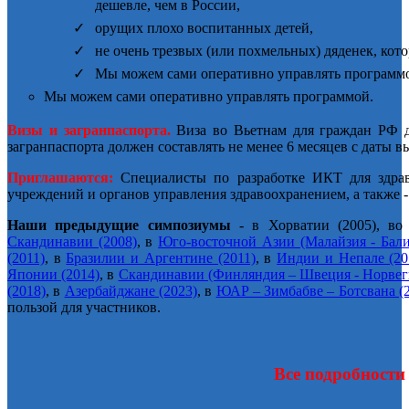
дешевле, чем в России,
орущих плохо воспитанных детей,
не очень трезвых (или похмельных) дяденек, кот
Мы можем сами оперативно управлять программ
Мы можем сами оперативно управлять программой.
Визы и загранпаспорта.
Виза во Вьетнам для граждан РФ д
загранпаспорта должен составлять не менее 6 месяцев с даты вы
Приглашаются:
Специалисты по разработке ИКТ для здрав
учреждений и органов управления здравоохранением, а также 
Наши предыдущие симпозиумы
- в Хорватии (2005), во
Скандинавии (2008)
, в
Юго-восточной Азии (Малайзия - Бали
(2011)
, в
Бразилии и Аргентине (2011)
, в
Индии и Непале (20
Японии (2014)
, в
Скандинавии (Финляндия – Швеция - Норвеги
(2018)
, в
Азербайджане (2023)
, в
ЮАР – Зимбабве – Ботсвана (
пользой для участников.
Все подробности