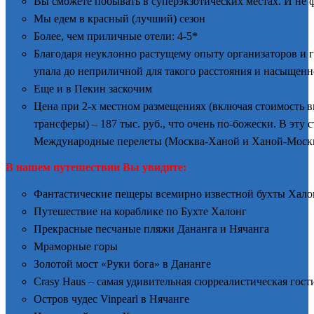
Вы сможете побывать в суперэкзотических местах. И не фа
Мы едем в красный (лучший) сезон
Более, чем приличные отели: 4-5*
Благодаря неуклонно растущему опыту организаторов и г
упала до неприличной для такого расстояния и насыще
Еще и в Пекин заскочим
Цена при 2-х местном размещениях (включая стоимость вн
трансферы) – 187 тыс. руб., что очень по-божески. В эту 
Международные перелеты (Москва-Ханой и Ханой-Москва)
В нашем путешествии Вы увидите:
Фантастические пещеры всемирно известной бухты Хало
Путешествие на кораблике по Бухте Халонг
Прекрасные песчаные пляжи Дананга и Нячанга
Мраморные горы
Золотой мост «Руки бога» в Дананге
Crasy Haus – самая удивительная сюрреалистическая гост
Остров чудес Vinpearl в Нячанге