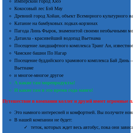
Имперский город Хюэ
Кокосовый лес Бэй Мау
Древний город Хойан, объект Всемирного культурного
Катание на бамбуковых лодках-корзинах
Пагода Линь Фырок, знаменитой своими необычными моз
Датанла - красивейший водопад Вьетнама
Посещение ландшафтного комплекса Транг Ан, известног
Чамские башни По Нагар
Посещение буддийского храмового комплекса Бай Динь 
Вьетнаме
и многое-многое другое
А какие там морепродукты!
И какие там в это время года манго!
Путешествие в компании коллег и друзей имеет огромные 
Это намного интересней и комфортней. Вы получите нов
В нашей компании не будет:
теток, которых ждет весь автобус, пока они зави