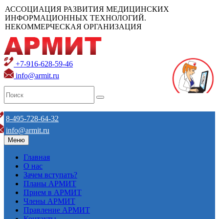
АССОЦИАЦИЯ РАЗВИТИЯ МЕДИЦИНСКИХ
ИНФОРМАЦИОННЫХ ТЕХНОЛОГИЙ.
НЕКОММЕРЧЕСКАЯ ОРГАНИЗАЦИЯ
+7-916-628-59-46
info@armit.ru
8-495-728-64-32
info@armit.ru
Меню
Главная
О нас
Зачем вступать?
Планы АРМИТ
Прием в АРМИТ
Члены АРМИТ
Правление АРМИТ
Контакты