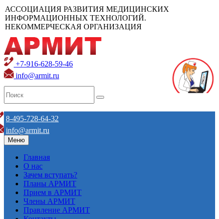
АССОЦИАЦИЯ РАЗВИТИЯ МЕДИЦИНСКИХ
ИНФОРМАЦИОННЫХ ТЕХНОЛОГИЙ.
НЕКОММЕРЧЕСКАЯ ОРГАНИЗАЦИЯ
+7-916-628-59-46
info@armit.ru
8-495-728-64-32
info@armit.ru
Меню
Главная
О нас
Зачем вступать?
Планы АРМИТ
Прием в АРМИТ
Члены АРМИТ
Правление АРМИТ
Контакты