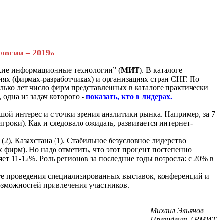
огии – 2019»
ские информационные технологии” (
МИТ
). В каталоге
иях (фирмах-разработчиках) и организациях стран СНГ. По
олько лет число фирм представленных в каталоге практически
 одна из задач которого -
показать, кто в лидерах.
ой интерес и с точки зрения аналитики рынка. Например, за 7
гроки). Как и следовало ожидать, развивается интернет-
(2), Казахстана (1). Стабильное безусловное лидерство
 фирм). Но надо отметить, что этот процент постепенно
ляет 11-12%. Роль регионов за последние годы возросла: с 20% в
сте проведения специализированных выставок, конференций и
возможностей привлечения участников.
Михаил Эльянов
Президент АРМИТ