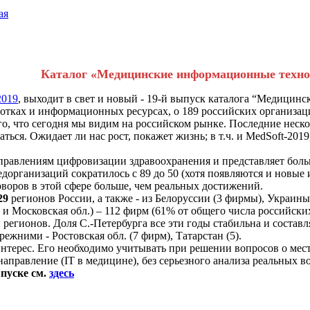
ая
Каталог «Медицинские информационные технол
2019
, выходит в свет и новый - 19-й выпуск каталога “Медицин
отках и информационных ресурсах, о 189 российских организац
го, что сегодня мы видим на российском рынке. Последние неск
ься. Ожидает ли нас рост, покажет жизнь; в т.ч. и MedSoft-2019,
правлениям цифровизации здравоохранения и представляет больш
организаций сократилось с 89 до 50 (хотя появляются и новые и
говоров в этой сфере больше, чем реальных достижений.
29
регионов России, а также - из Белоруссии (3 фирмы), Украины 
и Московская обл.) – 112 фирм (61% от общего числа российских
ли регионов. Доля С.-Петербурга все эти годы стабильна и состав
ежними - Ростовская обл. (7 фирм), Татарстан (5).
 интерес. Его необходимо учитывать при решении вопросов о ме
направление (IT в медицине), без серьезного анализа реальных 
пуске см.
здесь