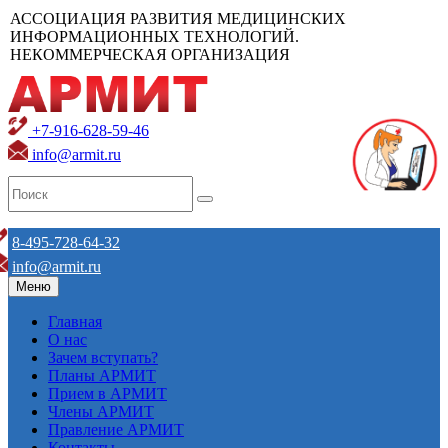
АССОЦИАЦИЯ РАЗВИТИЯ МЕДИЦИНСКИХ
ИНФОРМАЦИОННЫХ ТЕХНОЛОГИЙ.
НЕКОММЕРЧЕСКАЯ ОРГАНИЗАЦИЯ
+7-916-628-59-46
info@armit.ru
8-495-728-64-32
info@armit.ru
Меню
Главная
О нас
Зачем вступать?
Планы АРМИТ
Прием в АРМИТ
Члены АРМИТ
Правление АРМИТ
Контакты