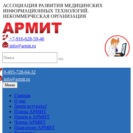
АССОЦИАЦИЯ РАЗВИТИЯ МЕДИЦИНСКИХ
ИНФОРМАЦИОННЫХ ТЕХНОЛОГИЙ.
НЕКОММЕРЧЕСКАЯ ОРГАНИЗАЦИЯ
+7-916-628-59-46
info@armit.ru
8-495-728-64-32
info@armit.ru
Меню
Главная
О нас
Зачем вступать?
Планы АРМИТ
Прием в АРМИТ
Члены АРМИТ
Правление АРМИТ
Контакты