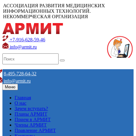
АССОЦИАЦИЯ РАЗВИТИЯ МЕДИЦИНСКИХ
ИНФОРМАЦИОННЫХ ТЕХНОЛОГИЙ.
НЕКОММЕРЧЕСКАЯ ОРГАНИЗАЦИЯ
+7-916-628-59-46
info@armit.ru
8-495-728-64-32
info@armit.ru
Меню
Главная
О нас
Зачем вступать?
Планы АРМИТ
Прием в АРМИТ
Члены АРМИТ
Правление АРМИТ
Контакты