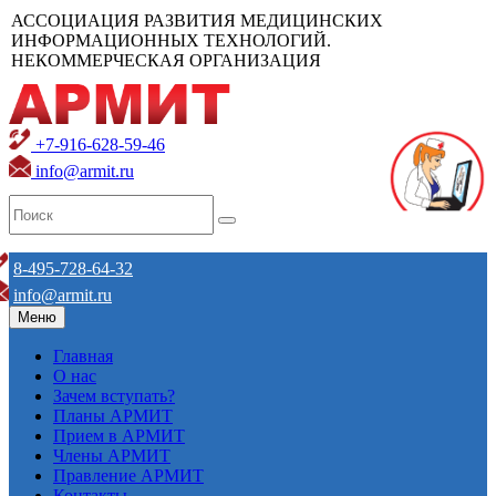
АССОЦИАЦИЯ РАЗВИТИЯ МЕДИЦИНСКИХ
ИНФОРМАЦИОННЫХ ТЕХНОЛОГИЙ.
НЕКОММЕРЧЕСКАЯ ОРГАНИЗАЦИЯ
+7-916-628-59-46
info@armit.ru
8-495-728-64-32
info@armit.ru
Меню
Главная
О нас
Зачем вступать?
Планы АРМИТ
Прием в АРМИТ
Члены АРМИТ
Правление АРМИТ
Контакты