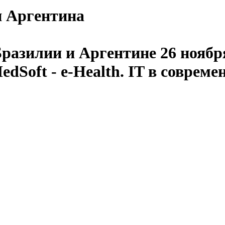
 и Аргентина
разилии и Аргентине 26 ноября
Soft - e-Health. IT в совреме