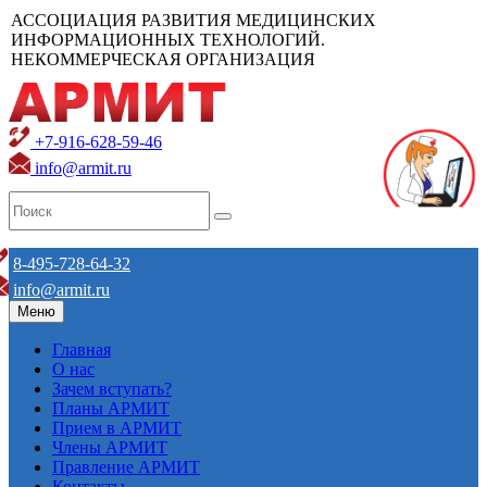
АССОЦИАЦИЯ РАЗВИТИЯ МЕДИЦИНСКИХ
ИНФОРМАЦИОННЫХ ТЕХНОЛОГИЙ.
НЕКОММЕРЧЕСКАЯ ОРГАНИЗАЦИЯ
+7-916-628-59-46
info@armit.ru
8-495-728-64-32
info@armit.ru
Меню
Главная
О нас
Зачем вступать?
Планы АРМИТ
Прием в АРМИТ
Члены АРМИТ
Правление АРМИТ
Контакты