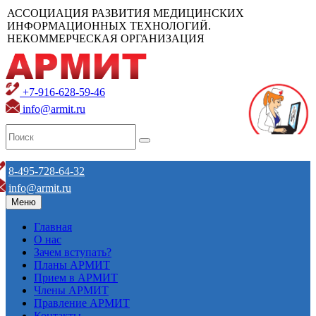
АССОЦИАЦИЯ РАЗВИТИЯ МЕДИЦИНСКИХ
ИНФОРМАЦИОННЫХ ТЕХНОЛОГИЙ.
НЕКОММЕРЧЕСКАЯ ОРГАНИЗАЦИЯ
+7-916-628-59-46
info@armit.ru
8-495-728-64-32
info@armit.ru
Меню
Главная
О нас
Зачем вступать?
Планы АРМИТ
Прием в АРМИТ
Члены АРМИТ
Правление АРМИТ
Контакты