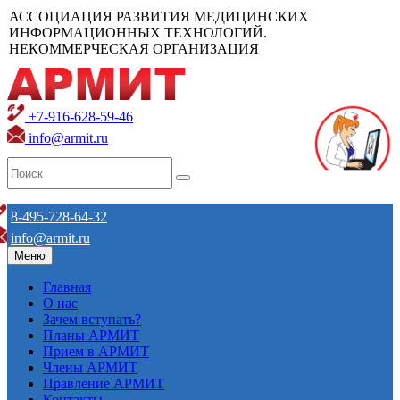
АССОЦИАЦИЯ РАЗВИТИЯ МЕДИЦИНСКИХ
ИНФОРМАЦИОННЫХ ТЕХНОЛОГИЙ.
НЕКОММЕРЧЕСКАЯ ОРГАНИЗАЦИЯ
+7-916-628-59-46
info@armit.ru
8-495-728-64-32
info@armit.ru
Меню
Главная
О нас
Зачем вступать?
Планы АРМИТ
Прием в АРМИТ
Члены АРМИТ
Правление АРМИТ
Контакты