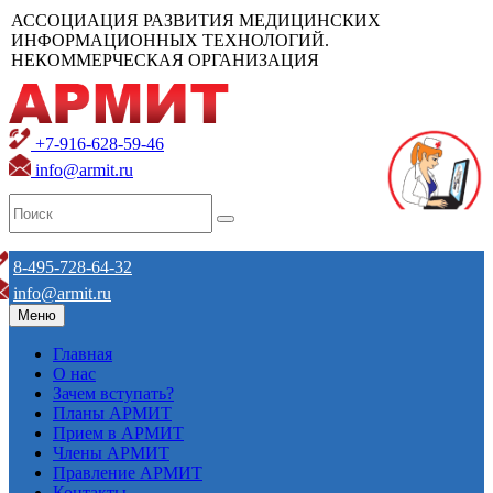
АССОЦИАЦИЯ РАЗВИТИЯ МЕДИЦИНСКИХ
ИНФОРМАЦИОННЫХ ТЕХНОЛОГИЙ.
НЕКОММЕРЧЕСКАЯ ОРГАНИЗАЦИЯ
+7-916-628-59-46
info@armit.ru
8-495-728-64-32
info@armit.ru
Меню
Главная
О нас
Зачем вступать?
Планы АРМИТ
Прием в АРМИТ
Члены АРМИТ
Правление АРМИТ
Контакты