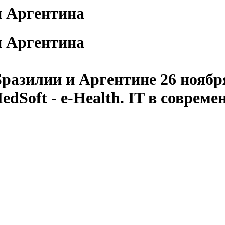
 и Аргентина
 и Аргентина
разилии и Аргентине 26 ноября
Soft - e-Health. IT в совреме