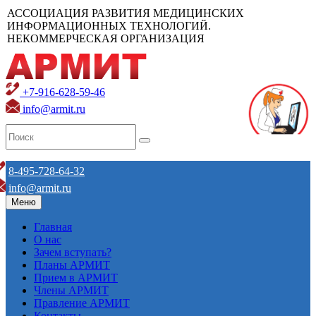
АССОЦИАЦИЯ РАЗВИТИЯ МЕДИЦИНСКИХ
ИНФОРМАЦИОННЫХ ТЕХНОЛОГИЙ.
НЕКОММЕРЧЕСКАЯ ОРГАНИЗАЦИЯ
+7-916-628-59-46
info@armit.ru
8-495-728-64-32
info@armit.ru
Меню
Главная
О нас
Зачем вступать?
Планы АРМИТ
Прием в АРМИТ
Члены АРМИТ
Правление АРМИТ
Контакты