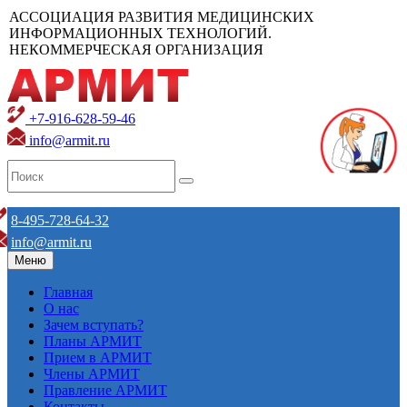
АССОЦИАЦИЯ РАЗВИТИЯ МЕДИЦИНСКИХ
ИНФОРМАЦИОННЫХ ТЕХНОЛОГИЙ.
НЕКОММЕРЧЕСКАЯ ОРГАНИЗАЦИЯ
+7-916-628-59-46
info@armit.ru
8-495-728-64-32
info@armit.ru
Меню
Главная
О нас
Зачем вступать?
Планы АРМИТ
Прием в АРМИТ
Члены АРМИТ
Правление АРМИТ
Контакты