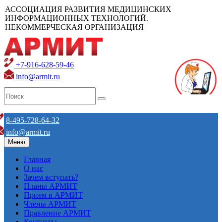
АССОЦИАЦИЯ РАЗВИТИЯ МЕДИЦИНСКИХ
ИНФОРМАЦИОННЫХ ТЕХНОЛОГИЙ.
НЕКОММЕРЧЕСКАЯ ОРГАНИЗАЦИЯ
+7-916-628-59-46
info@armit.ru
8-495-728-64-32
info@armit.ru
Меню
Главная
О нас
Зачем вступать?
Планы АРМИТ
Прием в АРМИТ
Члены АРМИТ
Правление АРМИТ
Контакты