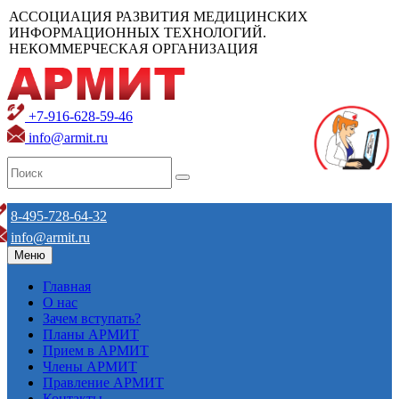
АССОЦИАЦИЯ РАЗВИТИЯ МЕДИЦИНСКИХ
ИНФОРМАЦИОННЫХ ТЕХНОЛОГИЙ.
НЕКОММЕРЧЕСКАЯ ОРГАНИЗАЦИЯ
+7-916-628-59-46
info@armit.ru
8-495-728-64-32
info@armit.ru
Меню
Главная
О нас
Зачем вступать?
Планы АРМИТ
Прием в АРМИТ
Члены АРМИТ
Правление АРМИТ
Контакты