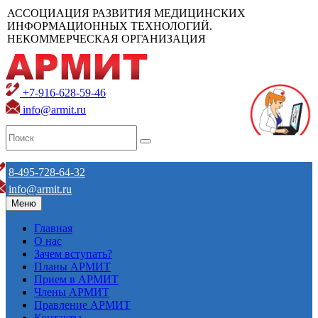
АССОЦИАЦИЯ РАЗВИТИЯ МЕДИЦИНСКИХ
ИНФОРМАЦИОННЫХ ТЕХНОЛОГИЙ.
НЕКОММЕРЧЕСКАЯ ОРГАНИЗАЦИЯ
+7-916-628-59-46
info@armit.ru
8-495-728-64-32
info@armit.ru
Меню
Главная
О нас
Зачем вступать?
Планы АРМИТ
Прием в АРМИТ
Члены АРМИТ
Правление АРМИТ
Контакты