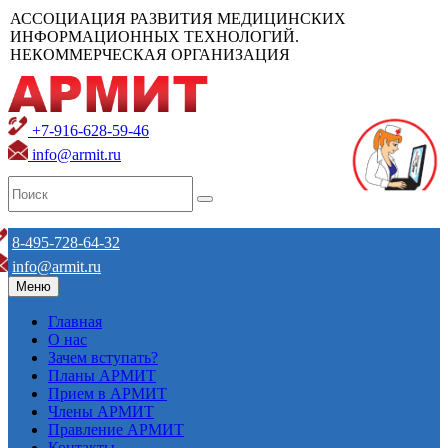
АССОЦИАЦИЯ РАЗВИТИЯ МЕДИЦИНСКИХ
ИНФОРМАЦИОННЫХ ТЕХНОЛОГИЙ.
НЕКОММЕРЧЕСКАЯ ОРГАНИЗАЦИЯ
+7-916-628-59-46
info@armit.ru
8-495-728-64-32
info@armit.ru
Меню
Главная
О нас
Зачем вступать?
Планы АРМИТ
Прием в АРМИТ
Члены АРМИТ
Правление АРМИТ
Контакты