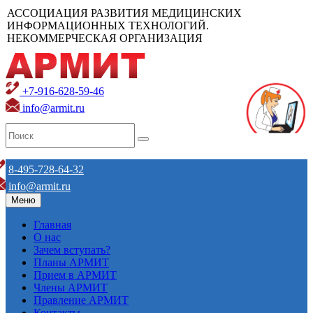
АССОЦИАЦИЯ РАЗВИТИЯ МЕДИЦИНСКИХ
ИНФОРМАЦИОННЫХ ТЕХНОЛОГИЙ.
НЕКОММЕРЧЕСКАЯ ОРГАНИЗАЦИЯ
+7-916-628-59-46
info@armit.ru
8-495-728-64-32
info@armit.ru
Меню
Главная
О нас
Зачем вступать?
Планы АРМИТ
Прием в АРМИТ
Члены АРМИТ
Правление АРМИТ
Контакты