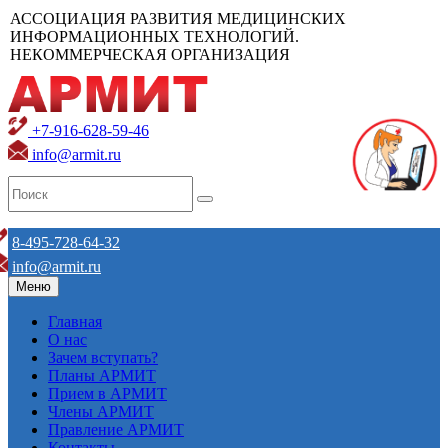
АССОЦИАЦИЯ РАЗВИТИЯ МЕДИЦИНСКИХ
ИНФОРМАЦИОННЫХ ТЕХНОЛОГИЙ.
НЕКОММЕРЧЕСКАЯ ОРГАНИЗАЦИЯ
+7-916-628-59-46
info@armit.ru
8-495-728-64-32
info@armit.ru
Меню
Главная
О нас
Зачем вступать?
Планы АРМИТ
Прием в АРМИТ
Члены АРМИТ
Правление АРМИТ
Контакты