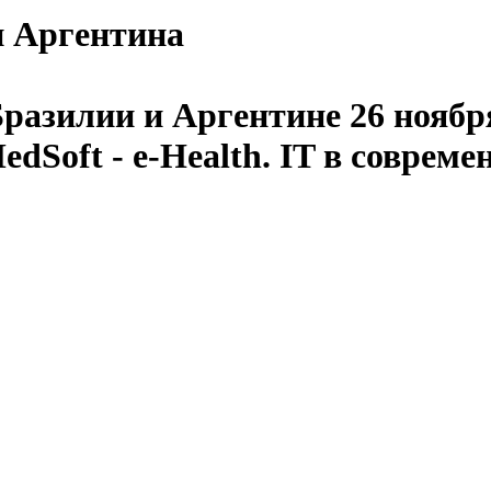
 и Аргентина
разилии и Аргентине 26 ноября
Soft - e-Health. IT в совреме