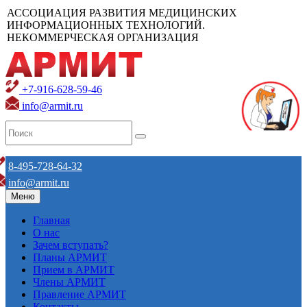
АССОЦИАЦИЯ РАЗВИТИЯ МЕДИЦИНСКИХ
ИНФОРМАЦИОННЫХ ТЕХНОЛОГИЙ.
НЕКОММЕРЧЕСКАЯ ОРГАНИЗАЦИЯ
+7-916-628-59-46
info@armit.ru
8-495-728-64-32
info@armit.ru
Меню
Главная
О нас
Зачем вступать?
Планы АРМИТ
Прием в АРМИТ
Члены АРМИТ
Правление АРМИТ
Контакты