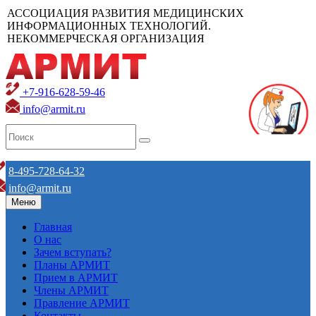
АССОЦИАЦИЯ РАЗВИТИЯ МЕДИЦИНСКИХ
ИНФОРМАЦИОННЫХ ТЕХНОЛОГИЙ.
НЕКОММЕРЧЕСКАЯ ОРГАНИЗАЦИЯ
+7-916-628-59-46
info@armit.ru
8-495-728-64-32
info@armit.ru
Меню
Главная
О нас
Зачем вступать?
Планы АРМИТ
Прием в АРМИТ
Члены АРМИТ
Правление АРМИТ
Контакты