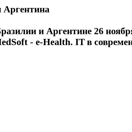
 и Аргентина
разилии и Аргентине 26 ноября
Soft - e-Health. IT в совреме