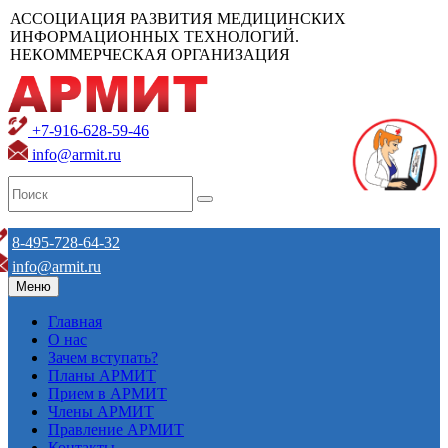
АССОЦИАЦИЯ РАЗВИТИЯ МЕДИЦИНСКИХ
ИНФОРМАЦИОННЫХ ТЕХНОЛОГИЙ.
НЕКОММЕРЧЕСКАЯ ОРГАНИЗАЦИЯ
+7-916-628-59-46
info@armit.ru
8-495-728-64-32
info@armit.ru
Меню
Главная
О нас
Зачем вступать?
Планы АРМИТ
Прием в АРМИТ
Члены АРМИТ
Правление АРМИТ
Контакты