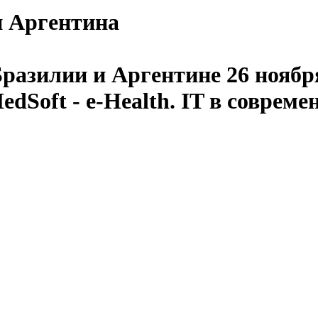
 и Аргентина
разилии и Аргентине 26 ноября
Soft - e-Health. IT в совреме