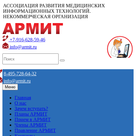
АССОЦИАЦИЯ РАЗВИТИЯ МЕДИЦИНСКИХ
ИНФОРМАЦИОННЫХ ТЕХНОЛОГИЙ.
НЕКОММЕРЧЕСКАЯ ОРГАНИЗАЦИЯ
+7-916-628-59-46
info@armit.ru
8-495-728-64-32
info@armit.ru
Меню
Главная
О нас
Зачем вступать?
Планы АРМИТ
Прием в АРМИТ
Члены АРМИТ
Правление АРМИТ
Контакты