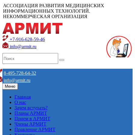
АССОЦИАЦИЯ РАЗВИТИЯ МЕДИЦИНСКИХ
ИНФОРМАЦИОННЫХ ТЕХНОЛОГИЙ.
НЕКОММЕРЧЕСКАЯ ОРГАНИЗАЦИЯ
+7-916-628-59-46
info@armit.ru
8-495-728-64-32
info@armit.ru
Меню
Главная
О нас
Зачем вступать?
Планы АРМИТ
Прием в АРМИТ
Члены АРМИТ
Правление АРМИТ
Контакты