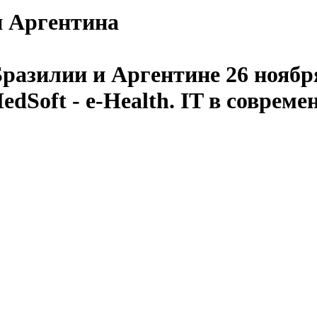
 и Аргентина
разилии и Аргентине 26 ноября
Soft - e-Health. IT в совреме