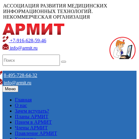
АССОЦИАЦИЯ РАЗВИТИЯ МЕДИЦИНСКИХ
ИНФОРМАЦИОННЫХ ТЕХНОЛОГИЙ.
НЕКОММЕРЧЕСКАЯ ОРГАНИЗАЦИЯ
+7-916-628-59-46
info@armit.ru
8-495-728-64-32
info@armit.ru
Меню
Главная
О нас
Зачем вступать?
Планы АРМИТ
Прием в АРМИТ
Члены АРМИТ
Правление АРМИТ
Контакты