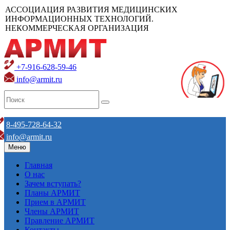
АССОЦИАЦИЯ РАЗВИТИЯ МЕДИЦИНСКИХ
ИНФОРМАЦИОННЫХ ТЕХНОЛОГИЙ.
НЕКОММЕРЧЕСКАЯ ОРГАНИЗАЦИЯ
+7-916-628-59-46
info@armit.ru
8-495-728-64-32
info@armit.ru
Меню
Главная
О нас
Зачем вступать?
Планы АРМИТ
Прием в АРМИТ
Члены АРМИТ
Правление АРМИТ
Контакты