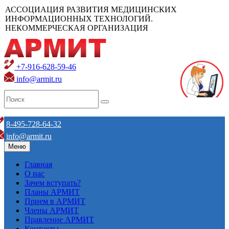
АССОЦИАЦИЯ РАЗВИТИЯ МЕДИЦИНСКИХ
ИНФОРМАЦИОННЫХ ТЕХНОЛОГИЙ.
НЕКОММЕРЧЕСКАЯ ОРГАНИЗАЦИЯ
+7-916-628-59-46
info@armit.ru
8-495-728-64-32
info@armit.ru
Меню
Главная
О нас
Зачем вступать?
Планы АРМИТ
Прием в АРМИТ
Члены АРМИТ
Правление АРМИТ
Контакты