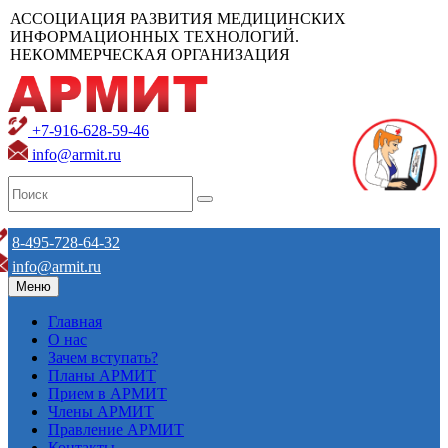
АССОЦИАЦИЯ РАЗВИТИЯ МЕДИЦИНСКИХ
ИНФОРМАЦИОННЫХ ТЕХНОЛОГИЙ.
НЕКОММЕРЧЕСКАЯ ОРГАНИЗАЦИЯ
+7-916-628-59-46
info@armit.ru
8-495-728-64-32
info@armit.ru
Меню
Главная
О нас
Зачем вступать?
Планы АРМИТ
Прием в АРМИТ
Члены АРМИТ
Правление АРМИТ
Контакты