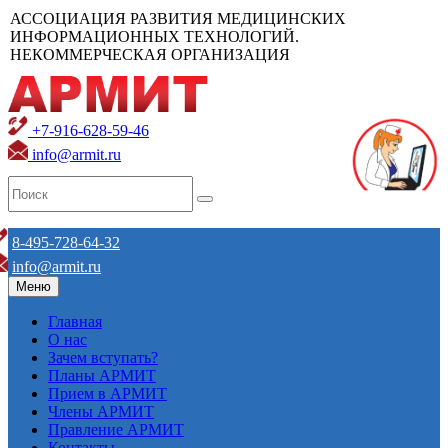
АССОЦИАЦИЯ РАЗВИТИЯ МЕДИЦИНСКИХ
ИНФОРМАЦИОННЫХ ТЕХНОЛОГИЙ.
НЕКОММЕРЧЕСКАЯ ОРГАНИЗАЦИЯ
+7-916-628-59-46
info@armit.ru
8-495-728-64-32
info@armit.ru
Меню
Главная
О нас
Зачем вступать?
Планы АРМИТ
Прием в АРМИТ
Члены АРМИТ
Правление АРМИТ
Контакты