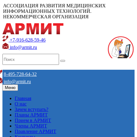
АССОЦИАЦИЯ РАЗВИТИЯ МЕДИЦИНСКИХ
ИНФОРМАЦИОННЫХ ТЕХНОЛОГИЙ.
НЕКОММЕРЧЕСКАЯ ОРГАНИЗАЦИЯ
+7-916-628-59-46
info@armit.ru
8-495-728-64-32
info@armit.ru
Меню
Главная
О нас
Зачем вступать?
Планы АРМИТ
Прием в АРМИТ
Члены АРМИТ
Правление АРМИТ
Контакты