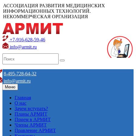
АССОЦИАЦИЯ РАЗВИТИЯ МЕДИЦИНСКИХ
ИНФОРМАЦИОННЫХ ТЕХНОЛОГИЙ.
НЕКОММЕРЧЕСКАЯ ОРГАНИЗАЦИЯ
+7-916-628-59-46
info@armit.ru
8-495-728-64-32
info@armit.ru
Меню
Главная
О нас
Зачем вступать?
Планы АРМИТ
Прием в АРМИТ
Члены АРМИТ
Правление АРМИТ
Контакты