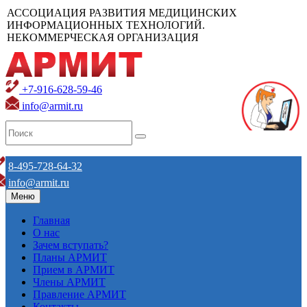
АССОЦИАЦИЯ РАЗВИТИЯ МЕДИЦИНСКИХ
ИНФОРМАЦИОННЫХ ТЕХНОЛОГИЙ.
НЕКОММЕРЧЕСКАЯ ОРГАНИЗАЦИЯ
+7-916-628-59-46
info@armit.ru
8-495-728-64-32
info@armit.ru
Меню
Главная
О нас
Зачем вступать?
Планы АРМИТ
Прием в АРМИТ
Члены АРМИТ
Правление АРМИТ
Контакты