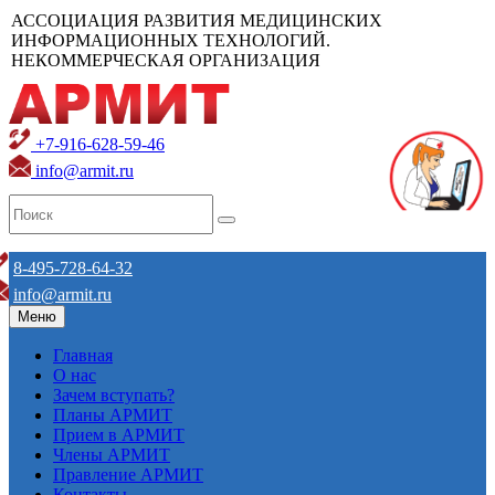
АССОЦИАЦИЯ РАЗВИТИЯ МЕДИЦИНСКИХ
ИНФОРМАЦИОННЫХ ТЕХНОЛОГИЙ.
НЕКОММЕРЧЕСКАЯ ОРГАНИЗАЦИЯ
+7-916-628-59-46
info@armit.ru
8-495-728-64-32
info@armit.ru
Меню
Главная
О нас
Зачем вступать?
Планы АРМИТ
Прием в АРМИТ
Члены АРМИТ
Правление АРМИТ
Контакты