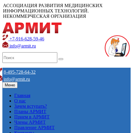
АССОЦИАЦИЯ РАЗВИТИЯ МЕДИЦИНСКИХ
ИНФОРМАЦИОННЫХ ТЕХНОЛОГИЙ.
НЕКОММЕРЧЕСКАЯ ОРГАНИЗАЦИЯ
+7-916-628-59-46
info@armit.ru
8-495-728-64-32
info@armit.ru
Меню
Главная
О нас
Зачем вступать?
Планы АРМИТ
Прием в АРМИТ
Члены АРМИТ
Правление АРМИТ
Контакты