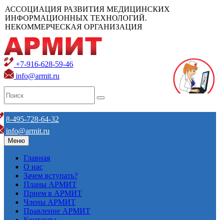
АССОЦИАЦИЯ РАЗВИТИЯ МЕДИЦИНСКИХ
ИНФОРМАЦИОННЫХ ТЕХНОЛОГИЙ.
НЕКОММЕРЧЕСКАЯ ОРГАНИЗАЦИЯ
+7-916-628-59-46
info@armit.ru
8-495-728-64-32
info@armit.ru
Меню
Главная
О нас
Зачем вступать?
Планы АРМИТ
Прием в АРМИТ
Члены АРМИТ
Правление АРМИТ
Контакты