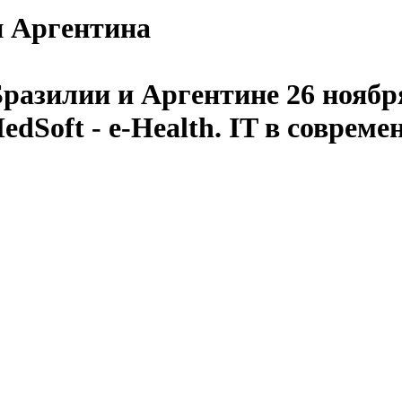
 и Аргентина
разилии и Аргентине 26 ноября
Soft - e-Health. IT в совреме