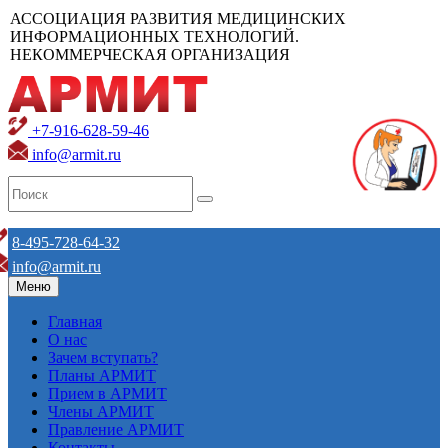
АССОЦИАЦИЯ РАЗВИТИЯ МЕДИЦИНСКИХ
ИНФОРМАЦИОННЫХ ТЕХНОЛОГИЙ.
НЕКОММЕРЧЕСКАЯ ОРГАНИЗАЦИЯ
+7-916-628-59-46
info@armit.ru
8-495-728-64-32
info@armit.ru
Меню
Главная
О нас
Зачем вступать?
Планы АРМИТ
Прием в АРМИТ
Члены АРМИТ
Правление АРМИТ
Контакты