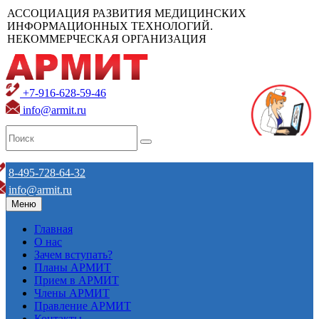
АССОЦИАЦИЯ РАЗВИТИЯ МЕДИЦИНСКИХ
ИНФОРМАЦИОННЫХ ТЕХНОЛОГИЙ.
НЕКОММЕРЧЕСКАЯ ОРГАНИЗАЦИЯ
+7-916-628-59-46
info@armit.ru
8-495-728-64-32
info@armit.ru
Меню
Главная
О нас
Зачем вступать?
Планы АРМИТ
Прием в АРМИТ
Члены АРМИТ
Правление АРМИТ
Контакты