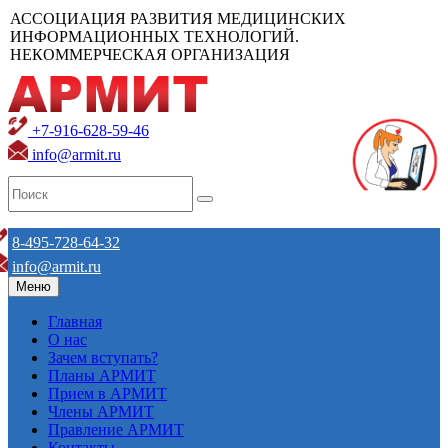
АССОЦИАЦИЯ РАЗВИТИЯ МЕДИЦИНСКИХ
ИНФОРМАЦИОННЫХ ТЕХНОЛОГИЙ.
НЕКОММЕРЧЕСКАЯ ОРГАНИЗАЦИЯ
+7-916-628-59-46
info@armit.ru
8-495-728-64-32
info@armit.ru
Меню
Главная
О нас
Зачем вступать?
Планы АРМИТ
Прием в АРМИТ
Члены АРМИТ
Правление АРМИТ
Контакты