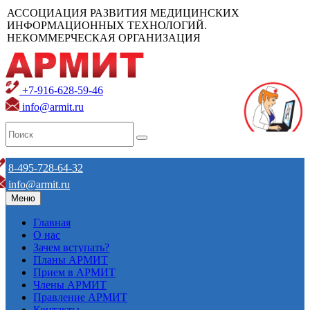
АССОЦИАЦИЯ РАЗВИТИЯ МЕДИЦИНСКИХ
ИНФОРМАЦИОННЫХ ТЕХНОЛОГИЙ.
НЕКОММЕРЧЕСКАЯ ОРГАНИЗАЦИЯ
+7-916-628-59-46
info@armit.ru
8-495-728-64-32
info@armit.ru
Меню
Главная
О нас
Зачем вступать?
Планы АРМИТ
Прием в АРМИТ
Члены АРМИТ
Правление АРМИТ
Контакты