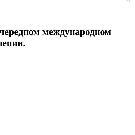
 очередном международном
нении.