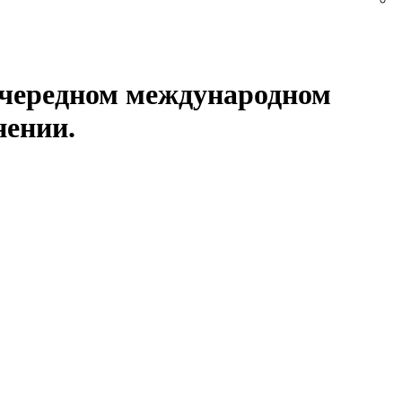
 очередном международном
нении.